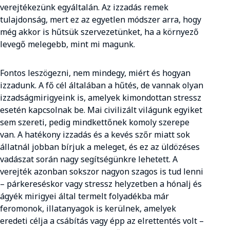
verejtékezünk egyáltalán. Az izzadás remek
tulajdonság, mert ez az egyetlen módszer arra, hogy
még akkor is hűtsük szervezetünket, ha a környező
levegő melegebb, mint mi magunk.
Fontos leszögezni, nem mindegy, miért és hogyan
izzadunk. A fő cél általában a hűtés, de vannak olyan
izzadságmirigyeink is, amelyek kimondottan stressz
esetén kapcsolnak be. Mai civilizált világunk egyiket
sem szereti, pedig mindkettőnek komoly szerepe
van. A hatékony izzadás és a kevés szőr miatt sok
állatnál jobban bírjuk a meleget, és ez az üldözéses
vadászat során nagy segítségünkre lehetett. A
verejték azonban sokszor nagyon szagos is tud lenni
– párkereséskor vagy stressz helyzetben a hónalj és
ágyék mirigyei által termelt folyadékba már
feromonok, illatanyagok is kerülnek, amelyek
eredeti célja a csábítás vagy épp az elrettentés volt –