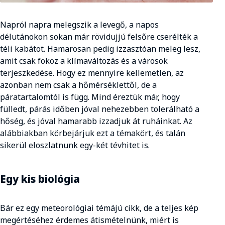
Napról napra melegszik a levegő, a napos
délutánokon sokan már rövidujjú felsőre cserélték a
téli kabátot. Hamarosan pedig izzasztóan meleg lesz,
amit csak fokoz a klímaváltozás és a városok
terjeszkedése. Hogy ez mennyire kellemetlen, az
azonban nem csak a hőmérséklettől, de a
páratartalomtól is függ. Mind éreztük már, hogy
fülledt, párás időben jóval nehezebben tolerálható a
hőség, és jóval hamarabb izzadjuk át ruháinkat. Az
alábbiakban körbejárjuk ezt a témakört, és talán
sikerül eloszlatnunk egy-két tévhitet is.
Egy kis biológia
Bár ez egy meteorológiai témájú cikk, de a teljes kép
megértéséhez érdemes átismételnünk, miért is