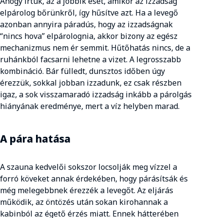
Ahogy írtuk, az a jobbik eset, amikor az izzadság
elpárolog bőrünkről, így hűsítve azt. Ha a levegő
azonban annyira páradús, hogy az izzadságnak
“nincs hova” elpárolognia, akkor bizony az egész
mechanizmus nem ér semmit. Hűtőhatás nincs, de a
ruhánkból facsarni lehetne a vizet. A legrosszabb
kombináció. Bár fülledt, dunsztos időben úgy
érezzük, sokkal jobban izzadunk, ez csak részben
igaz, a sok visszamaradó izzadság inkább a párolgás
hiányának eredménye, mert a víz helyben marad.
A pára hatása
A szauna kedvelői sokszor locsolják meg vízzel a
forró köveket annak érdekében, hogy párásítsák és
még melegebbnek érezzék a levegőt. Az eljárás
működik, az öntözés után sokan kirohannak a
kabinból az égető érzés miatt. Ennek hátterében