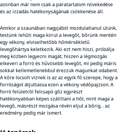
azonban már nem csak a páratartalom növekedése
és az izzadás hatékonyságának csökkenése áll.
Amikor a szaunában nagyjából mozdulatlanul ülünk,
testünk lehűti maga körül a levegőt, bőrünk mentén
egy vékony, elviselhetőbb hőmérsékletű
levegőhártya keletkezik. Aki ezt nem hiszi, próbálja
meg közben legyezni magát, hiszen a légmozgás
elkeveri a forró és hűvösebb levegőt, mi pedig máris
sokkal kellemetlenebbül érezzük magunkat odabent.
A kőre locsolt víznek is az az egyik fő szerepe, hogy a
forróságot átjuttassa ezen a vékony védőpajzson. A
forró felületről felcsapó gőz egyrészt
hatékonyabban képes szállítani a hőt, mint maga a
levegő, másrészt mozgása révén eljut a bőrig… az
eredmény pedig már ismert.