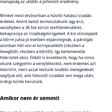
manapság az utóbbi a jellemző eredmény.
Minket most elsősorban a hűsítő hatású izzadás
érdekel. Amint belső termosztátunk úgy érzi,
veszélyben a 36 fok körüli testhőmérséklet,
bekapcsolja az izzadságmirigyeket. A kis vízcseppek
a bőrre jutva jó esetben elpárolognak, a párolgás
azonban hőt von el környezetétől (részben a
levegőtől, részben a bőrtől), így kellemesebb
hőérzetet okoz. Ebből is következik, hogy ha nincs
okunk szégyellni a verejtékezést, nem érdemes azt
letörölni, mert azzal testünk további melegedését
segítjük elő, ami fokozott izzadást von maga után,
ördögi körbe kerülünk.
Amikor nem ér semmit