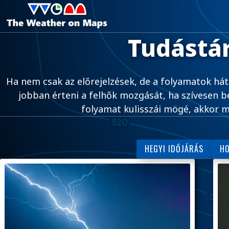
Tudástá
Ha nem csak az előrejelzések, de a folyamatok hát
jobban érteni a felhők mozgását, ha szívesen be
folyamat kulisszái mögé, akkor m
HEGYI IDŐJÁRÁS
HO