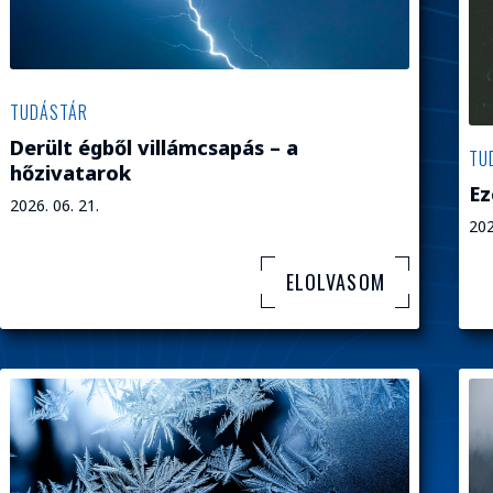
TUDÁSTÁR
Derült égből villámcsapás – a
TU
hőzivatarok
Ez
2026. 06. 21.
202
ELOLVASOM