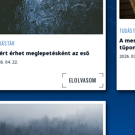
TUDÁS
A mes
DÁSTÁR
tűpon
ért érhet meglepetésként az eső
2026. 03
6. 04. 22.
ELOLVASOM