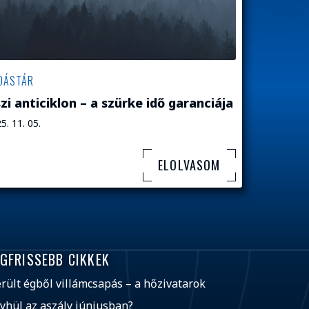
DÁSTÁR
zi anticiklon – a szürke idő garanciája
5. 11. 05.
ELOLVASOM
EGFRISSEBB CIKKEK
rült égből villámcsapás – a hőzivatarok
yhül az aszály júniusban?