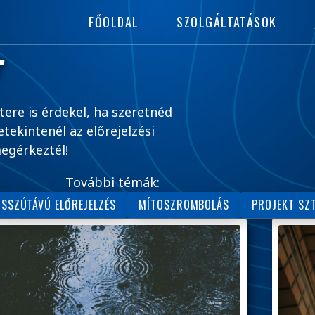
FŐOLDAL
SZOLGÁLTATÁSOK
r
tere is érdekel, ha szeretnéd
tekintenél az előrejelzési
egérkeztél!
További témák:
SSZÚTÁVÚ ELŐREJELZÉS
MÍTOSZROMBOLÁS
PROJEKT SZ