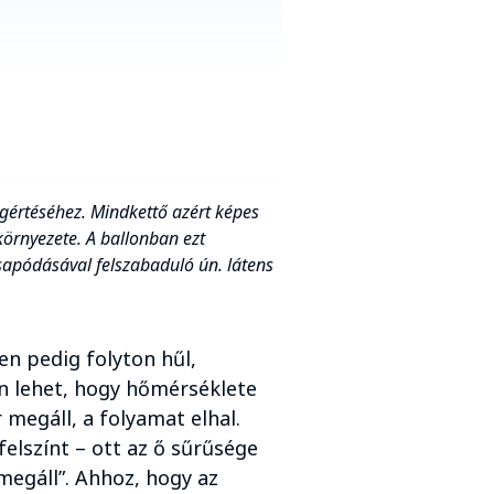
értéséhez. Mindkettő azért képes
örnyezete. A ballonban ezt
sapódásával felszabaduló ún. látens
n pedig folyton hűl,
n lehet, hogy hőmérséklete
megáll, a folyamat elhal.
felszínt – ott az ő sűrűsége
megáll”. Ahhoz, hogy az