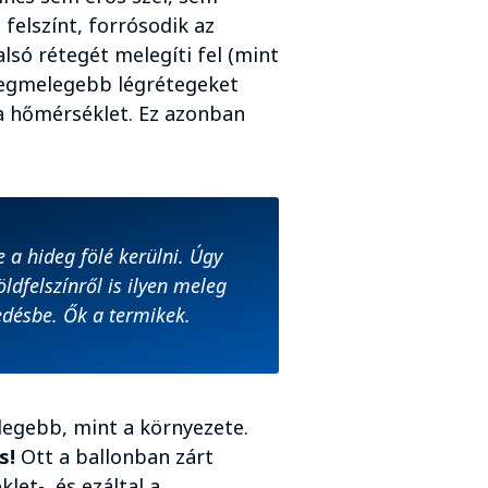
 felszínt, forrósodik az
galsó rétegét melegíti fel (mint
A legmelegebb légrétegeket
 a hőmérséklet. Ez azonban
e a hideg fölé kerülni. Úgy
öldfelszínről is ilyen meleg
edésbe. Ők a termikek.
egebb, mint a környezete.
s!
Ott a ballonban zárt
let-, és ezáltal a