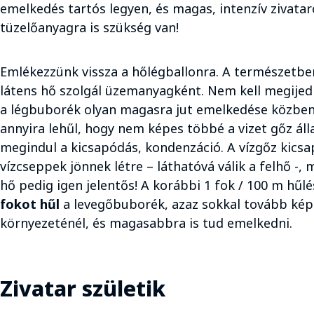
emelkedés tartós legyen, és magas, intenzív zivata
tüzelőanyagra is szükség van!
Emlékezzünk vissza a hőlégballonra. A természetben
látens hő szolgál üzemanyagként. Nem kell megijed
a légbuborék olyan magasra jut emelkedése közben
annyira lehűl, hogy nem képes többé a vizet gőz ál
megindul a kicsapódás, kondenzáció. A vízgőz kicsa
vízcseppek jönnek létre – láthatóvá válik a felhő -, 
hő pedig igen jelentős! A korábbi 1 fok / 100 m hűl
fokot hűl
a levegőbuborék, azaz sokkal tovább ké
környezeténél, és magasabbra is tud emelkedni.
Zivatar születik