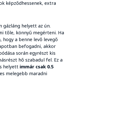
rok képződhessenek, extra
 gázláng helyett az ún.
ni tőle, könnyű megérteni. Ha
, hogy a benne levő levegő
lapotban befogadni, akkor
pódása során egyrészt kis
másrészt hő szabadul fel. Ez a
és helyett
immár csak 0.5
pes melegebb maradni