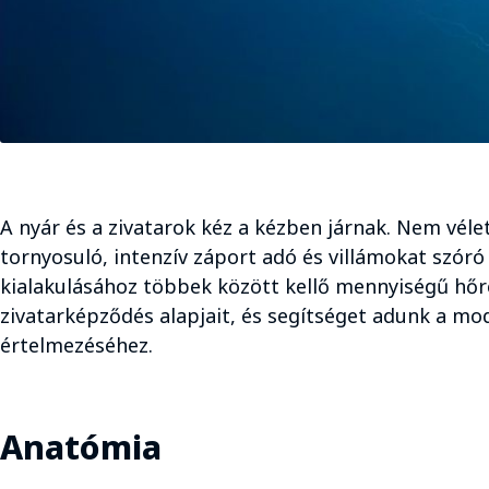
A nyár és a zivatarok kéz a kézben járnak. Nem véle
tornyosuló, intenzív záport adó és villámokat szó
kialakulásához többek között kellő mennyiségű hőr
zivatarképződés alapjait, és segítséget adunk a mod
értelmezéséhez.
Anatómia