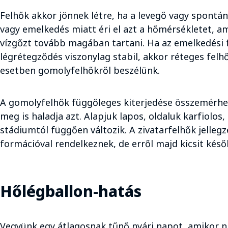
Felhők akkor jönnek létre, ha a levegő vagy spontán, 
vagy emelkedés miatt éri el azt a hőmérsékletet, 
vízgőzt tovább magában tartani. Ha az emelkedési f
légrétegződés viszonylag stabil, akkor réteges felhő
esetben gomolyfelhőkről beszélünk.
A gomolyfelhők függőleges kiterjedése összemérhető
meg is haladja azt. Alapjuk lapos, oldaluk karfiolos, 
stádiumtól függően változik. A zivatarfelhők jellegz
formációval rendelkeznek, de erről majd kicsit késő
Hőlégballon-hatás
Vegyünk egy átlagosnak tűnő nyári napot, amikor n