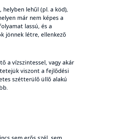
helyben lehűl (pl. a köd),
amelyen már nem képes a
olyamat lassú, és a
k jönnek létre, ellenkező
 a vízszintessel, vagy akár
tetejük viszont a fejlődési
etes szétterülő üllő alakú
bb.
incs sem erős szél, sem