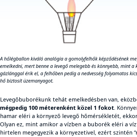
A hőlégballon kiváló analógia a gomolyfelhők képződésének meg
emelkedni, mert benne a levegő melegebb és könnyebb, mint a k
gázlánggal érik el, a felhőben pedig a nedvesség folyamatos kic
hő biztosít üzemanyagot.
Levegőbuborékunk tehát emelkedésben van, eközbe
mégpedig 100 méterenként közel 1 fokot
. Könnye
hamar eléri a környező levegő hőmérsékletét, ekkor 
Olyan ez, mint amikor a vízben a buborék eléri a víz
hirtelen megegyezik a környezetivel, ezért szintén “