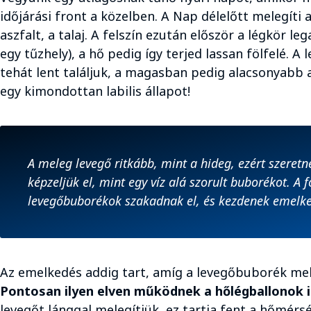
időjárási front a közelben. A Nap délelőtt melegíti a
aszfalt, a talaj. A felszín ezután először a légkör le
egy tűzhely), a hő pedig így terjed lassan fölfelé. 
tehát lent találjuk, a magasban pedig alacsonyabb
egy kimondottan labilis állapot!
A meleg levegő ritkább, mint a hideg, ezért szeretn
képzeljük el, mint egy víz alá szorult buborékot. A f
levegőbuborékok szakadnak el, és kezdenek emelk
Az emelkedés addig tart, amíg a levegőbuborék mel
Pontosan ilyen elven működnek a hőlégballonok i
levegőt lánggal melegítjük, ez tartja fent a hőmérsék